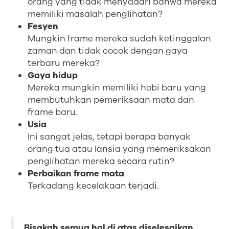
orang yang tidak menyadari bahwa mereka
memiliki masalah penglihatan?
Fesyen
Mungkin frame mereka sudah ketinggalan
zaman dan tidak cocok dengan gaya
terbaru mereka?
Gaya hidup
Mereka mungkin memiliki hobi baru yang
membutuhkan pemeriksaan mata dan
frame baru.
Usia
Ini sangat jelas, tetapi berapa banyak
orang tua atau lansia yang memeriksakan
penglihatan mereka secara rutin?
Perbaikan frame mata
Terkadang kecelakaan terjadi.
Bisakah semua hal di atas diselesaikan