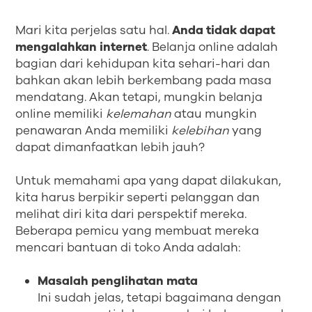
Mari kita perjelas satu hal.
Anda tidak dapat
mengalahkan internet
. Belanja online adalah
bagian dari kehidupan kita sehari-hari dan
bahkan akan lebih berkembang pada masa
mendatang. Akan tetapi, mungkin belanja
online memiliki
kelemahan
atau mungkin
penawaran Anda memiliki
kelebihan
yang
dapat dimanfaatkan lebih jauh?
Untuk memahami apa yang dapat dilakukan,
kita harus berpikir seperti pelanggan dan
melihat diri kita dari perspektif mereka.
Beberapa pemicu yang membuat mereka
mencari bantuan di toko Anda adalah:
Masalah penglihatan mata
Ini sudah jelas, tetapi bagaimana dengan