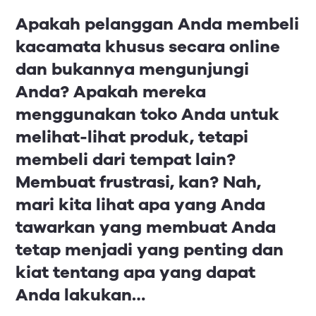
Apakah pelanggan Anda membeli
kacamata khusus secara online
dan bukannya mengunjungi
Anda? Apakah mereka
menggunakan toko Anda untuk
melihat-lihat produk, tetapi
membeli dari tempat lain?
Membuat frustrasi, kan? Nah,
mari kita lihat apa yang Anda
tawarkan yang membuat Anda
tetap menjadi yang penting dan
kiat tentang apa yang dapat
Anda lakukan…