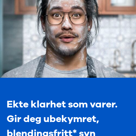
Ekte klarhet som varer.
Gir deg ubekymret,
blendingsfritt* syn