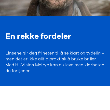
En rekke fordeler
Linsene gir deg friheten til å se klart og tydelig –
men det er ikke alltid praktisk å bruke briller.
Med Hi-Vision Meiryo kan du leve med klarheten
du fortjener.