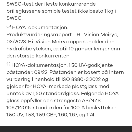
SWSC-test der fleste konkurrerende
brilleglassene som ble testet ikke besto 1 kg i
SWSC.
(5)
HOYA-dokumentasjon.
Produktvurderingsrapport - Hi-Vision Meiryo,
03/2023. Hi-Vision Meiryo opprettholder den
hydrofobe ytelsen, opptil 10 ganger lenger enn
den største konkurrenten
(6)
HOYA-dokumentasjon. 1.50 UV-godkjente
påstander. 09/22. Påstanden er basert på intern
vurdering i henhold til ISO 8980-3:2022 og
gjelder for HOYA-merkede plastglass med
unntak av 1,50 standardglass. Følgende HOYA-
glass oppfyller den strengeste AS/NZS
1067,1:2016-standarden for 100 % beskyttelse:
1.50 UV, 1.53, 1.59 CBF, 1.60, 1.67, og 1.74.