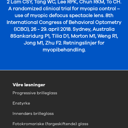
2 Lam CSY, Tang WC, Lee RPK, Chun RKM, To CH.
A randomized clinical trial for myopia control –
use of myopic defocus spectacle lens. 8th
International Congress of Behavioral Optometry
(ICBO), 26 - 29. april 2018. Sydney, Australia
8Sankaridurg P1, Tilia D1, Morton M1, Weng R1,
Jong M1, Zhu F2. Retningslinjer for
myopibehandling.
Våre løsninger
Progressive brilleglass
Enstyrke
Innendørs brilleglass
Fotokromariske (fargeskiftende) glass