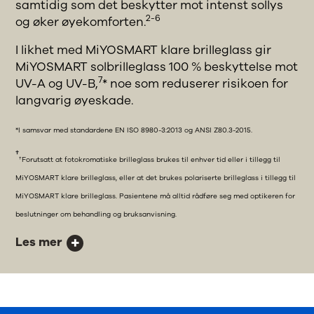
samtidig som det beskytter mot intenst sollys
2-6
og øker øyekomforten.
I likhet med MiYOSMART klare brilleglass gir
MiYOSMART solbrilleglass 100 % beskyttelse mot
7
UV-A og UV-B,
* noe som reduserer risikoen for
langvarig øyeskade.
*I samsvar med standardene EN ISO 8980-3:2013 og ANSI Z80.3-2015.
†
†Forutsatt at fotokromatiske brilleglass brukes til enhver tid eller i tillegg til
MiYOSMART klare brilleglass, eller at det brukes polariserte brilleglass i tillegg til
MiYOSMART klare brilleglass. Pasientene må alltid rådføre seg med optikeren for
beslutninger om behandling og bruksanvisning.
Les mer