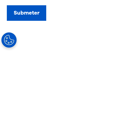
Submeter
Our Solutions
Lentes progressivas
Lentes monofocais
Lentes ocupacionais
Lentes fotocromáticas
Soluções para o sol
Lentes especiais