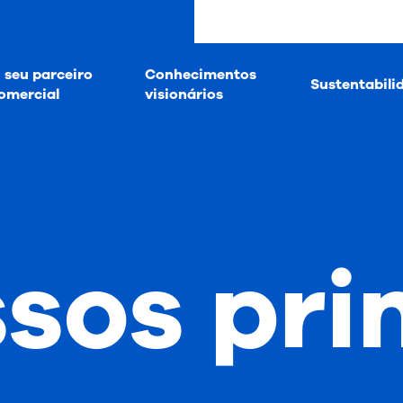
 seu parceiro
Conhecimentos
Sustentabili
omercial
visionários
sos pri