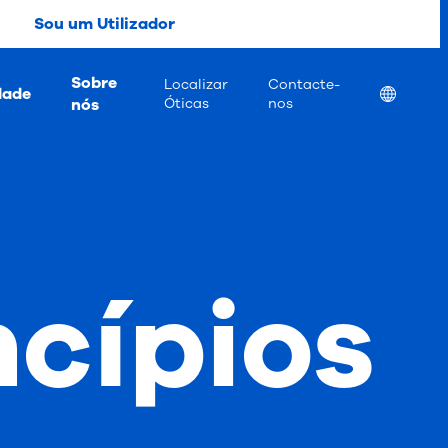
Sou um Utilizador
Sobre
Localizar
Contacte-
dade
Location
nós
Óticas
nos
ncípios