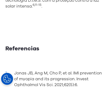
tecnologia D.I.M.S. com a proteção contra a luz
6,11-15
solar intensa.
.
Referencias
Jonas JB, Ang M, Cho P, et al. IMI prevention
of myopia and its progression. Invest
Ophthalmol Vis Sci. 2021;62(5):6.
Ho CL, Wu WF, Liou YM. Dose-Response
Relationship of Outdoor Exposure and
Myopia Indicators: A Systematic Review