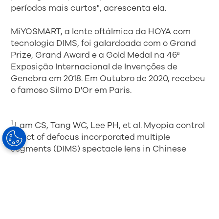
períodos mais curtos", acrescenta ela.
MiYOSMART, a lente oftálmica da HOYA com
tecnologia DIMS, foi galardoada com o Grand
Prize, Grand Award e a Gold Medal na 46ª
Exposição Internacional de Invenções de
Genebra em 2018. Em Outubro de 2020, recebeu
o famoso Silmo D'Or em Paris.
1
Lam CS, Tang WC, Lee PH, et al. Myopia control
effect of defocus incorporated multiple
segments (DIMS) spectacle lens in Chinese
children: results of a 3-year follow-up study.
British Journal of Ophthalmology. Primeira
publicação online: 17 de Março de 2021. doi:
10.1136/bjophthalmol-2020-317664
2