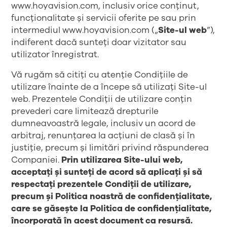
www.hoyavision.com, inclusiv orice conținut,
funcționalitate și servicii oferite pe sau prin
intermediul
www.hoyavision.com
(„
Site-ul web
”),
indiferent dacă sunteți doar vizitator sau
utilizator înregistrat.
Vă rugăm să citiți cu atenție Condițiile de
utilizare înainte de a începe să utilizați Site-ul
web. Prezentele Condiții de utilizare conțin
prevederi care limitează drepturile
dumneavoastră legale, inclusiv un acord de
arbitraj, renunțarea la acțiuni de clasă și în
justiție, precum și limitări privind răspunderea
Companiei.
Prin utilizarea Site-ului web,
acceptați și sunteți de acord să aplicați și să
respectați prezentele Condiții de utilizare,
precum și Politica noastră de confidențialitate,
care se găsește la
Politica de confidențialitate
,
încorporată în acest document ca resursă.