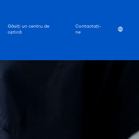
Găsiți un centru de
Contactați-
Location
optică
ne