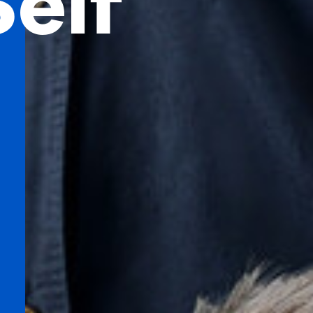
elf
e