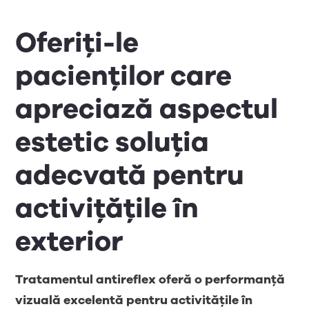
Oferiți-le
pacienților care
apreciază aspectul
estetic soluția
adecvată pentru
activițățile în
exterior
Tratamentul antireflex oferă o performanță
vizuală excelentă pentru activitățile în