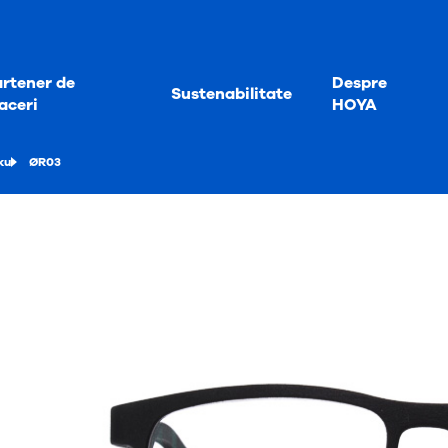
rtener de
Despre
Sustenabilitate
aceri
HOYA
ku
ØR03