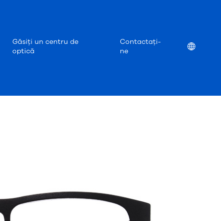
Găsiți un centru de
Contactați-
Location
optică
ne