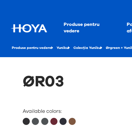
Produse pentru
Pa
vedere
af
Produse pentru vedere
Yuniku
Colecția Yuniku
Ørgreen + Yuni
ØR03
Available colors: