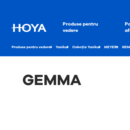
Produse pentru
Pa
vedere
af
Produse pentru vedere
Yuniku
Colecția Yuniku
MEYER
GE
GEMMA