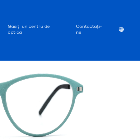
Găsiți un centru de
Contactați-
Location
optică
ne