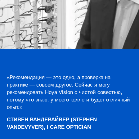
«Рекомендация — это одно, а проверка на
практике — совсем другое. Сейчас я могу
рекомендовать Hoya Vision с чистой совестью,
потому что знаю: у моего коллеги будет отличный
опыт.»
СТИВЕН ВАНДЕВАЙВЕР (STEPHEN
VANDEVYVER),
I CARE OPTICIAN