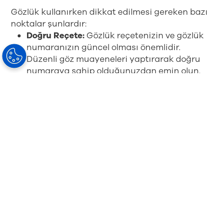
Gözlük kullanırken dikkat edilmesi gereken bazı
noktalar şunlardır:
Doğru Reçete:
Gözlük reçetenizin ve gözlük
numaranızın güncel olması önemlidir.
Düzenli göz muayeneleri yaptırarak doğru
numaraya sahip olduğunuzdan emin olun.
UV Koruması:
Gözlüklerinizin, UV ışınlarının
zararlı etkilerine karşı koruma
sağladığından emin olun. UV ışınları,
gözlerinize zarar verebilir ve ilerleyen
dönemlerde göz hastalıklarına yol açabilir.
Temizlik:
Gözlük camlarınızı düzenli olarak
temizleyin. Kirli camlar, görme kalitesini
etkileyebilir ve göz yorgunluğuna yol
açabilir.
6. Göz Sağlığı İçin Ne Zaman Göz
Muayenesi Yaptırmalıyım?