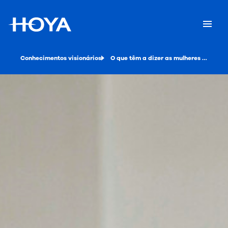
Conhecimentos visionários
O que têm a dizer as mulheres condutoras acerca dos problemas de visão - o que podemos aprender?