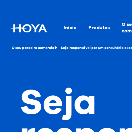
O se
Início
Produtos
come
O seu parceiro comercial
Seja responsável por um consultório exc
Seja