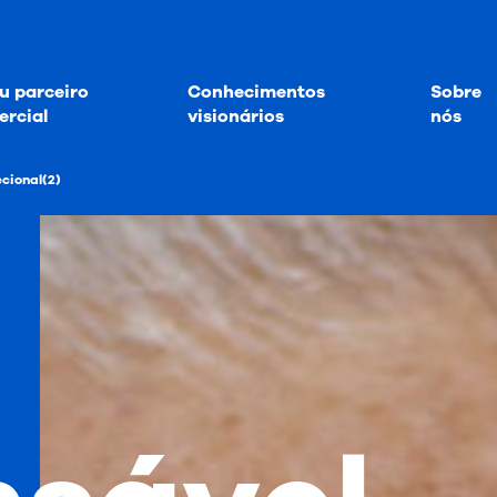
u parceiro
Conhecimentos
Sobre
rcial
visionários
nós
ecional(2)