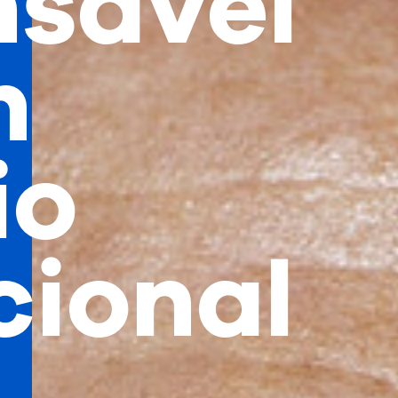
nsável
m
io
cional