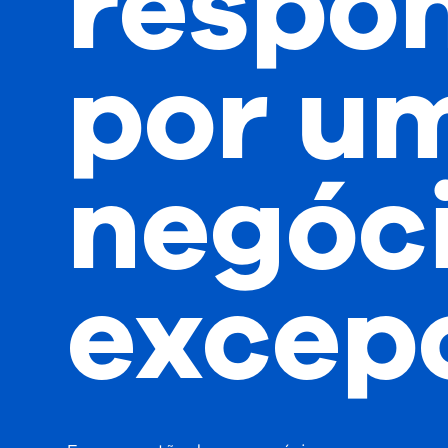
respo
por u
negóc
excep