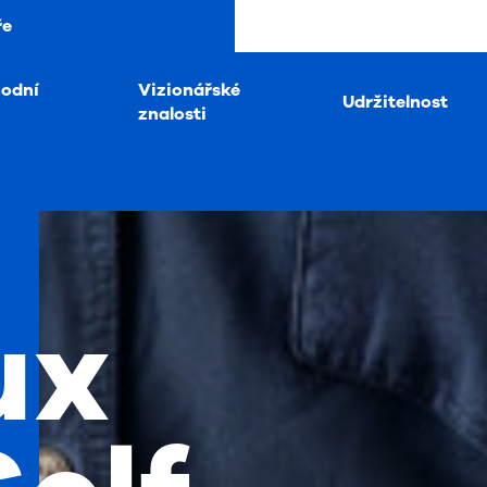
ře
hodní
Vizionářské
Udržitelnost
znalosti
ux