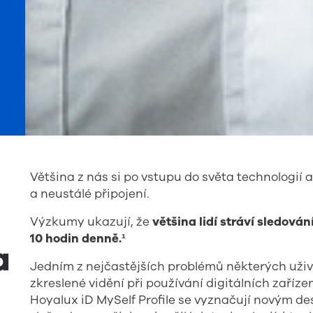
Většina z nás si po vstupu do světa technologií a
a neustálé připojení.
Výzkumy ukazují, že
většina lidí stráví sledová
10 hodin denně.¹
a
Jedním z nejčastějších problémů některých uži
zkreslené vidění při používání digitálních zaříze
Hoyalux iD MySelf Profile se vyznačují novým d