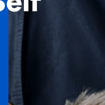
elf
e