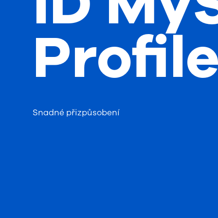
iD MyS
Profil
Snadné přizpůsobení