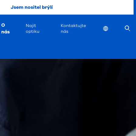
Jsem nositel brýlí
O
Najít
Kontaktujte
Location
nás
optiku
nás