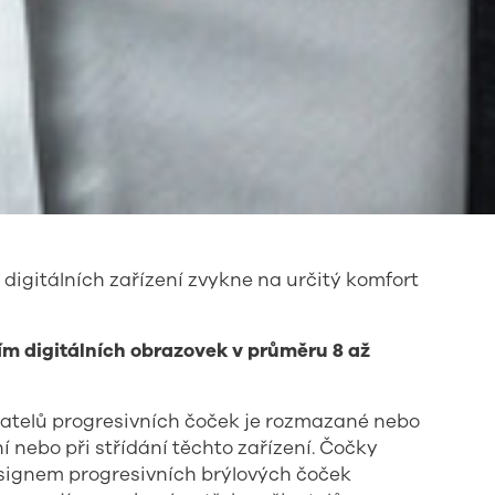
 digitálních zařízení zvykne na určitý komfort
ním digitálních obrazovek v průměru 8 až
vatelů progresivních čoček je rozmazané nebo
ní nebo při střídání těchto zařízení. Čočky
esignem progresivních brýlových čoček