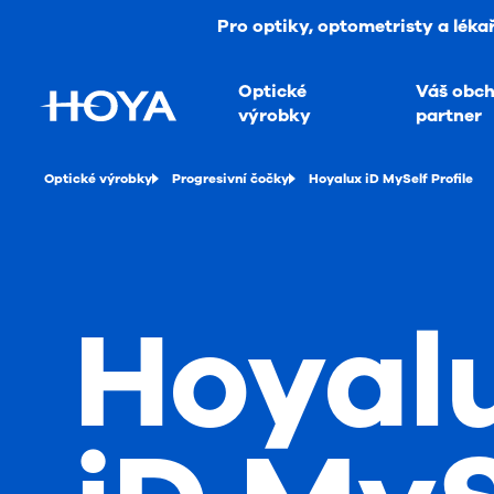
Pro optiky, optometristy a léka
Optické
Váš obc
výrobky
partner
Optické výrobky
Progresivní čočky
Hoyalux iD MySelf Profile
Hoyal