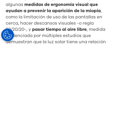
algunas
medidas de ergonomía visual que
ayudan a prevenir la aparición de la miopía
,
como la limitación de uso de las pantallas en
cerca, hacer descansos visuales -o regla
20/20/20-, y
pasar tiempo al aire libre
, medida
evidenciada por múltiples estudios que
demuestran que la luz solar tiene una relación
directa con la aparición o desarrollo de la
5
miopía
.
MiYOSMART, la lente oftálmica de HOYA para
la
gestión de la miopía infantil
, ralentiza la
progresión de la miopía en un 60% de
6
media
gracias a su Tecnología D.I.M.S. Además,
sus 6 años de estudio de seguimiento revelan
que su eficacia continúa en el tiempo, que los
pacientes están seguros usando el tratamiento,
y que, si dejan de usarlo, no aparece el temido
1