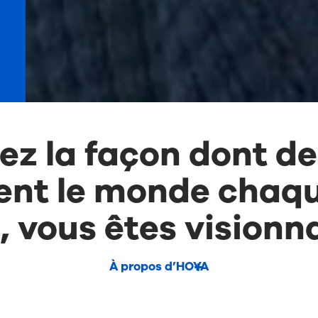
z la façon dont des
ent le monde chaque
, vous êtes visionna
À propos d’HOYA