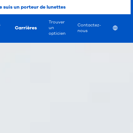
e suis un porteur de lunettes
Trouver
s
Contactez-
Carrières
Location
un
nous
opticien