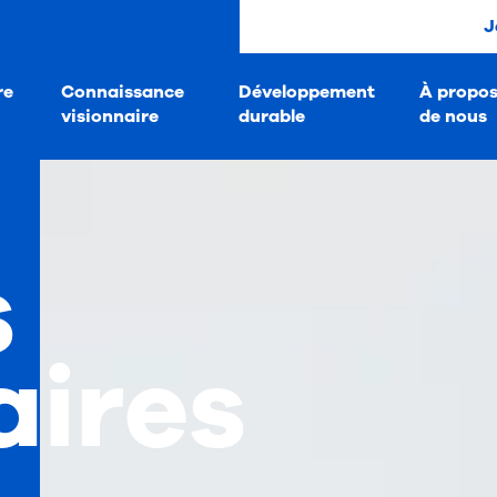
J
re
Connaissance
Développement
À propo
visionnaire
durable
de nous
s
aires