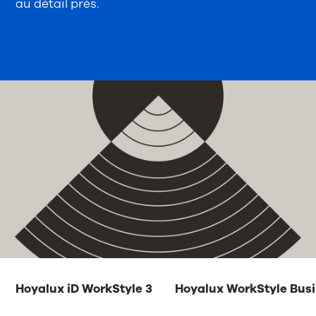
au détail près.
Hoyalux iD WorkStyle 3
Hoyalux WorkStyle Bus