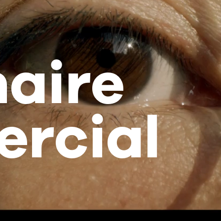
aire
rcial