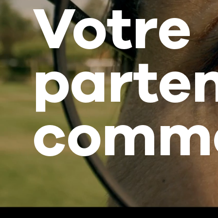
Votre
parten
comme