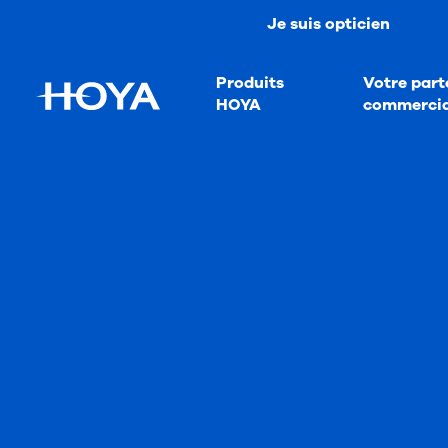
Je suis opticien
Produits
Votre part
HOYA
commercia