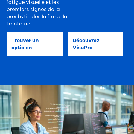
fatigue visuelle et les
premiers signes de la
presbytie dès la fin de la
trentaine.
Trouver un
Découvrez
opticien
VisuPro