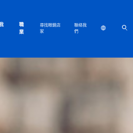
我
職
尋找眼鏡店
聯絡我
Location
家
們
業