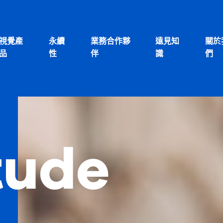
視覺產
永續
業務合作夥
遠見知
關於
品
性
伴
識
們
tude