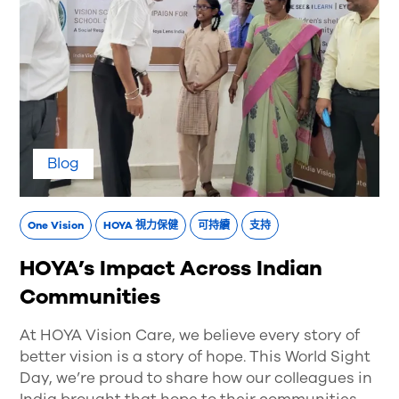
Blog
One Vision
HOYA 視力保健
可持續
支持
HOYA’s Impact Across Indian
Communities
At HOYA Vision Care, we believe every story of
better vision is a story of hope. This World Sight
Day, we’re proud to share how our colleagues in