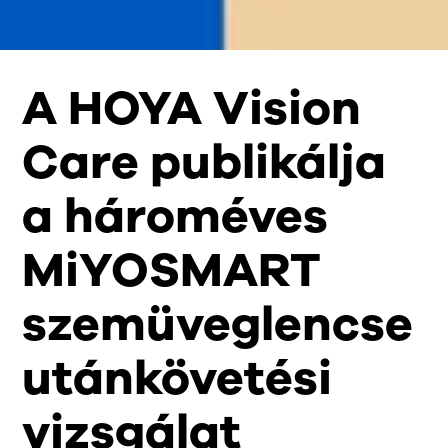
A HOYA Vision
Care publikálja
a hároméves
MiYOSMART
szemüveglencse
utánkövetési
vizsgálat