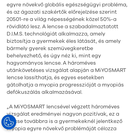
egyre növekvő globális egészségügyi probléma,
és az ágazati szakértők előrejelzése szerint
20501-re a világ népességének közel 50%-a
rövidlátó lesz. A lencse a szabadalmaztatott
D.I.M.S. technológiát alkalmazza, amely
biztosítja a gyermekek éles látását, és amely
bármely gyerek szemüvegkeretbe
behelyezhető, és úgy néz ki, mint egy
hagyományos lencse. A hároméves
utánkövetéses vizsgálat alapján a MiYOSMART
lencse lassíthatja, és egyes esetekben
gátolhatja a myopia progresszióját a myopiás
defókuszálás alkalmazásával.
„A MiYOSMART lencsével végzett hároméves
vizsgálat eredményei nagyon pozitívak, ez a
lencse továbbra is a gyermekeknél jelentkező
myopia egyre növekvő problémáját célozza
meg” - mondta Griff Altmann, a HOYA Vision