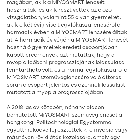
magában, akik a MiYOSMART lencsét
használták, és akik részt vettek az előző
vizsgálatban, valamint 55 olyan gyermeket,
akik a két évig viselt egyfókuszú lencséről a
harmadik évben a MiYOSMART lencsére álltak
át. A harmadik év végén a MiYOSMART lencsét
használó gyermekek eredeti csoportjában
kapott eredmények azt mutatták, hogy a
myopia időbeni progressziójának lelassulása
fenntartható volt, és a normál egyfókuszúról a
MiYOSMART szemüveglencsére való áttérés
során a csoport jelentős és azonnali lassulást
mutatott a myopia progressziójában.
A 2018-as év közepén, néhány piacon
bemutatott MiYOSMART szemüveglencsét a
hongkongi Politechnológiai Egyetemmel
együttműködve fejlesztették ki a myopia vagy
másnéven rövidlátás kezelésére, amely egy