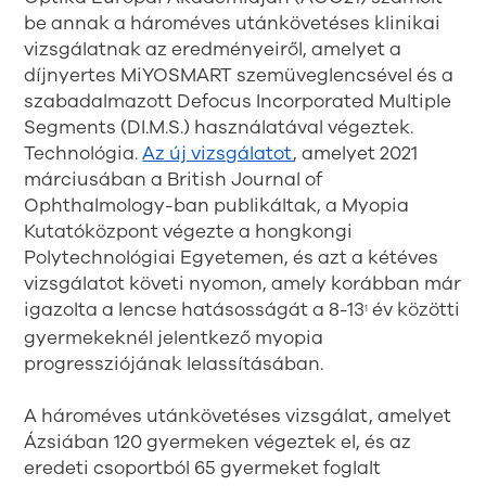
be annak a hároméves utánkövetéses klinikai
vizsgálatnak az eredményeiről, amelyet a
díjnyertes MiYOSMART szemüveglencsével és a
szabadalmazott Defocus Incorporated Multiple
Segments (DI.M.S.) használatával végeztek.
Technológia.
Az új vizsgálatot
, amelyet 2021
márciusában a British Journal of
Ophthalmology-ban publikáltak, a Myopia
Kutatóközpont végezte a hongkongi
Polytechnológiai Egyetemen, és azt a kétéves
vizsgálatot követi nyomon, amely korábban már
igazolta a lencse hatásosságát a 8-13
év közötti
1
gyermekeknél jelentkező myopia
progressziójának lelassításában.
A hároméves utánkövetéses vizsgálat, amelyet
Ázsiában 120 gyermeken végeztek el, és az
eredeti csoportból 65 gyermeket foglalt