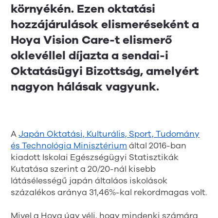
környékén. Ezen oktatási
hozzájárulások elismeréseként a
Hoya Vision Care-t elismerő
oklevéllel díjazta a sendai-i
Oktatásügyi Bizottság, amelyért
nagyon hálásak vagyunk.
A
Japán Oktatási, Kulturális, Sport, Tudomány
és Technológia Minisztérium
által 2016-ban
kiadott Iskolai Egészségügyi Statisztikák
Kutatása szerint a 20/20-nál kisebb
látásélességű japán általáos iskolások
százalékos aránya 31,46%-kal rekordmagas volt.
Mivel a Hoya úgy véli, hogy mindenki számára