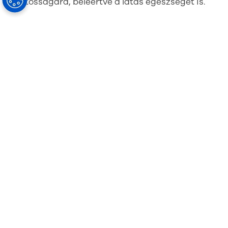
fontosságára, beleértve a látás egészségét is.
Olvassa el a Hoya Group által publikált eredeti
cikket.
Kiemelkedő
termékek és
kiváló
szolgáltatás