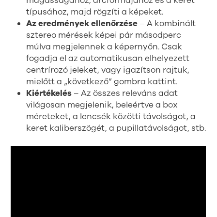
magasságához, arcformájához és a keret
típusához, majd rögzíti a képeket.
Az eredmények ellenőrzése
– A kombinált
sztereo mérések képei pár másodperc
múlva megjelennek a képernyőn. Csak
fogadja el az automatikusan elhelyezett
centrírozó jeleket, vagy igazítson rajtuk,
mielőtt a „következő” gombra kattint.
Kiértékelés
– Az összes releváns adat
világosan megjelenik, beleértve a box
méreteket, a lencsék közötti távolságot, a
keret kaliberszögét, a pupillatávolságot, stb.