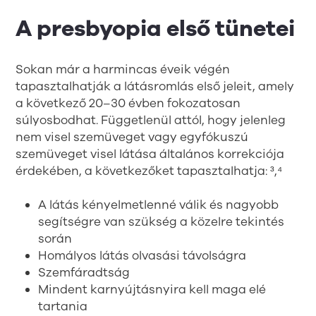
A presbyopia első tünetei
Sokan már a harmincas éveik végén
tapasztalhatják a látásromlás első jeleit, amely
a következő 20–30 évben fokozatosan
súlyosbodhat. Függetlenül attól, hogy jelenleg
nem visel szemüveget vagy egyfókuszú
szemüveget visel látása általános korrekciója
érdekében, a következőket tapasztalhatja: ³,⁴
A látás kényelmetlenné válik és nagyobb
segítségre van szükség a közelre tekintés
során
Homályos látás olvasási távolságra
Szemfáradtság
Mindent karnyújtásnyira kell maga elé
tartania