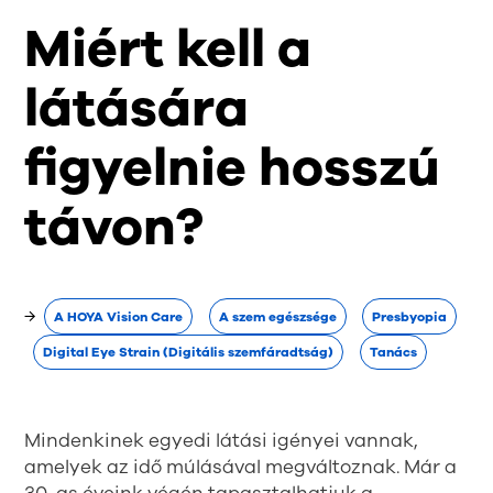
Miért kell a
látására
figyelnie hosszú
távon?
→
A HOYA Vision Care
A szem egészsége
Presbyopia
Digital Eye Strain (Digitális szemfáradtság)
Tanács
Mindenkinek egyedi látási igényei vannak,
amelyek az idő múlásával megváltoznak. Már a