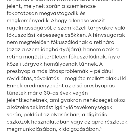
jelent, melynek során a szemlencse
fokozatosan megvastagodik és
megkeményedik. Ahogy a lencse veszít
rugalmasságából, a szem közeli tárgyakra való
fókuszálási képessége csökken. A fénysugarak
nem megfelelően fókuszálódnak a retinára
(azaz a szem ideghártyájára), hanem azok a
retina mögötti területen fókuszálódnak, így a
közeli tárgyak homályosnak tűnnek. A
presbyopia más látásproblémák – például
rövidlátás, távollátás – megléte mellett alakul ki.
Ennek eredményeként az első presbyopiás
tünetek már a 30-as évek végén
jelentkezhetnek, ami gyakran nehézséget okoz
a közelre tekintést igénylő tevékenységek
során, például az olvasásban, a digitális
eszközök használatában vagy az apró részletek
megmunkálásában, kidolgozásában.³