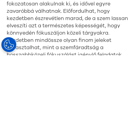
fokozatosan alakulnak ki, és idővel egyre
zavaróbbá válhatnak. Előfordulhat, hogy
kezdetben észrevétlen marad, de a szem lassan
elveszíti azt a természetes képességét, hogy
könnyedén fókuszáljon közeli tárgyakra.
Kezdetben mindössze olyan finom jeleket
tapasztalhat, mint a szemfáradtság a
hosszabbközeli fókuszálást igénylő feladatok
során. A képernyő nézése után jelentkezhet
szemfáradtság, fejfájás vagy ingadozó látás,
valamint a ritkább pislogás miatt
szemszárazság és szemirritáció is kialakulhat.
Idővel ezek a problémák súlyosabbá válhatnak,
ami gyakoribb látásproblémákhoz és
szemfáradtsághoz, valamint fokozott homályos
látáshoz vezethet a kartávolságban végzett
tevékenységek során. Ezek a tünetek eleinte
alig észrevehetőek, a későbbiekben azonban
ezek a mindennapi látásproblémák válhatnak a