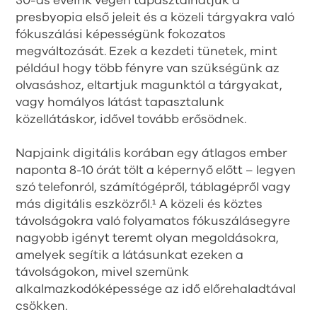
30-as éveink végén tapasztalhatjuk a
presbyopia első jeleit és a közeli tárgyakra való
fókuszálási képességünk fokozatos
megváltozását. Ezek a kezdeti tünetek, mint
például hogy több fényre van szükségünk az
olvasáshoz, eltartjuk magunktól a tárgyakat,
vagy homályos látást tapasztalunk
közellátáskor, idővel tovább erősödnek.
Napjaink digitális korában egy átlagos ember
naponta 8-10 órát tölt a képernyő előtt – legyen
szó telefonról, számítógépről, táblagépről vagy
más digitális eszközről.¹ A közeli és köztes
távolságokra való folyamatos fókuszálásegyre
nagyobb igényt teremt olyan megoldásokra,
amelyek segítik a látásunkat ezeken a
távolságokon, mivel szemünk
alkalmazkodóképessége az idő előrehaladtával
csökken.