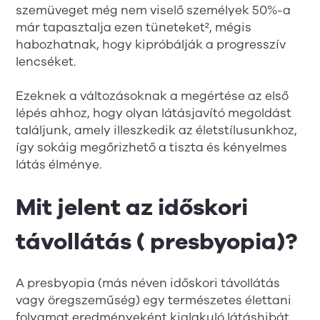
szemüveget még nem viselő személyek 50%-a
már tapasztalja ezen tüneteket², mégis
habozhatnak, hogy kipróbálják a progresszív
lencséket.
Ezeknek a változásoknak a megértése az első
lépés ahhoz, hogy olyan látásjavító megoldást
találjunk, amely illeszkedik az életstílusunkhoz,
így sokáig megőrizhető a tiszta és kényelmes
látás élménye.
Mit jelent az időskori
távollátás ( presbyopia)?
A presbyopia (más néven időskori távollátás
vagy öregszeműség) egy természetes élettani
folyamat eredményeként kialakuló látáshibát