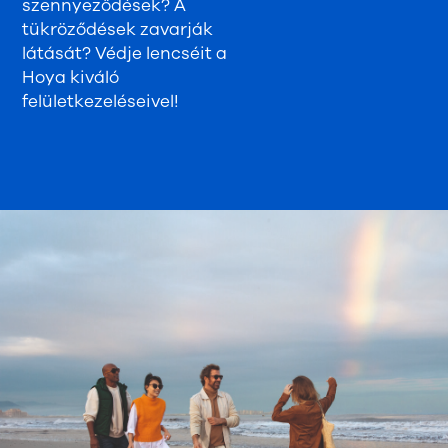
szennyeződések? A
tükröződések zavarják
látását? Védje lencséit a
Hoya kiváló
felületkezeléseivel!