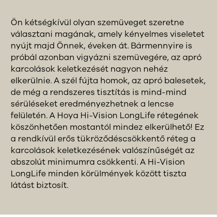
Ön kétségkívül olyan szemüveget szeretne
választani magának, amely kényelmes viseletet
nyújt majd Önnek, éveken át. Bármennyire is
próbál azonban vigyázni szemüvegére, az apró
karcolások keletkezését nagyon nehéz
elkerülnie. A szél fújta homok, az apró balesetek,
de még a rendszeres tisztítás is mind-mind
sérüléseket eredményezhetnek a lencse
felületén. A Hoya Hi-Vision LongLife rétegének
köszönhetően mostantól mindez elkerülhető! Ez
a rendkívül erős tükröződéscsökkentő réteg a
karcolások keletkezésének valószínűségét az
abszolút minimumra csökkenti. A Hi-Vision
LongLife minden körülmények között tiszta
látást biztosít.