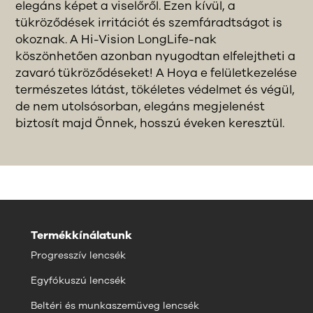
elegáns képet a viselőről. Ezen kívül, a
tükröződések irritációt és szemfáradtságot is
okoznak. A Hi-Vision LongLife-nak
köszönhetően azonban nyugodtan elfelejtheti a
zavaró tükröződéseket! A Hoya e felületkezelése
természetes látást, tökéletes védelmet és végül,
de nem utolsósorban, elegáns megjelenést
biztosít majd Önnek, hosszú éveken keresztül.
Termékkínálatunk
Progresszív lencsék
Egyfókuszú lencsék
Beltéri és munkaszemüveg lencsék