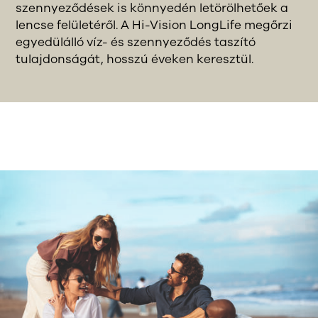
szennyeződések is könnyedén letörölhetőek a
lencse felületéről. A Hi-Vision LongLife megőrzi
egyedülálló víz- és szennyeződés taszító
tulajdonságát, hosszú éveken keresztül.