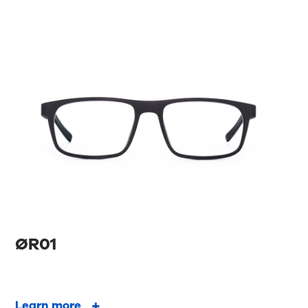
ØR01
Learn more