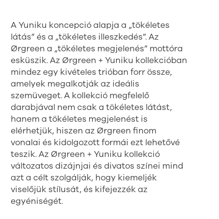
A Yuniku koncepció alapja a „tökéletes
látás” és a „tökéletes illeszkedés”. Az
Ørgreen a „tökéletes megjelenés” mottóra
esküszik. Az Ørgreen + Yuniku kollekcióban
mindez egy kivételes trióban forr össze,
amelyek megalkotják az ideális
szemüveget. A kollekció megfelelő
darabjával nem csak a tökéletes látást,
hanem a tökéletes megjelenést is
elérhetjük, hiszen az Ørgreen finom
vonalai és kidolgozott formái ezt lehetővé
teszik. Az Ørgreen + Yuniku kollekció
változatos dizájnjai és divatos színei mind
azt a célt szolgálják, hogy kiemeljék
viselőjük stílusát, és kifejezzék az
egyéniségét.­