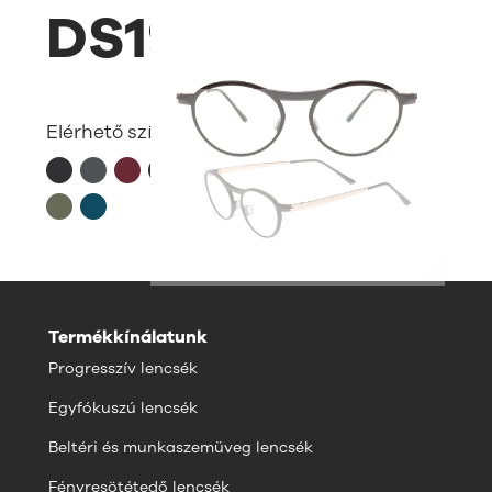
DS19Y
Elérhető színek:
Termékkínálatunk
Progresszív lencsék
Egyfókuszú lencsék
Beltéri és munkaszemüveg lencsék
Fényresötétedő lencsék