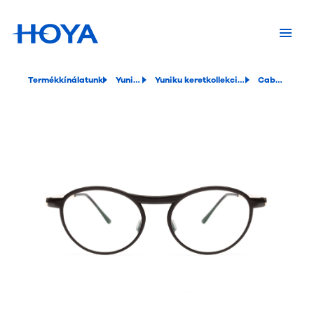
Termékkínálatunk
Yuniku
Yuniku keretkollekciók
Cabrio