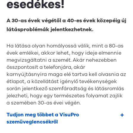
esedékes!
A 30-as évek végétől a 40-es évek közepéig új
látásproblémák jelentkezhetnek.
Ha látása olyan homályossá válik, mint a 80-as
évek emlékei, akkor lehet, hogy ideje elmennie
megvizsgáltatni a szemét. Akár nehezebben
összpontosít a telefonjára, akár
karnyújtásnyira maga elé tartva kell olvasnia az
étlapot, a közellátást igénylő tevékenységek
során jelentkező szemfáradtság és látásromlás
jelezheti, hogy egy természetes folyamat zajlik
a szemében 30-as évei végén.
Tudjon meg többet a VisuPro
szemüveglencsékről