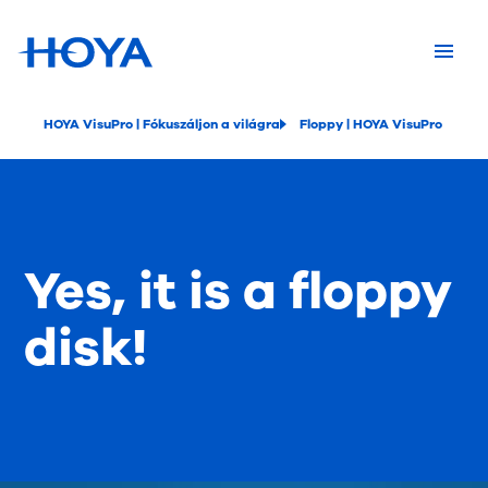
HOYA VisuPro | Fókuszáljon a világra
Floppy | HOYA VisuPro
Yes, it is a floppy
disk!