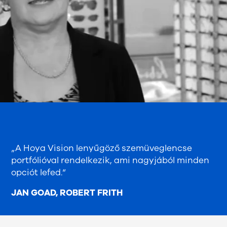
„A Hoya Vision lenyűgöző szemüveglencse
portfólióval rendelkezik, ami nagyjából minden
opciót lefed.“
JAN GOAD,
ROBERT FRITH