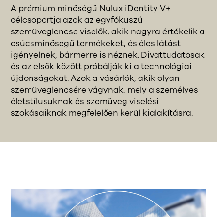
A prémium minőségű Nulux iDentity V+
célcsoportja azok az egyfókuszú
szemüveglencse viselők, akik nagyra értékelik a
csúcsminőségű termékeket, és éles látást
igényelnek, bármerre is néznek. Divattudatosak
és az elsők között próbálják ki a technológiai
újdonságokat. Azok a vásárlók, akik olyan
szemüveglencsére vágynak, mely a személyes
életstílusuknak és szemüveg viselési
szokásaiknak megfelelően kerül kialakításra.