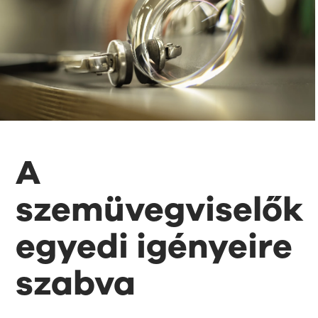
A
szemüvegviselők
egyedi igényeire
szabva