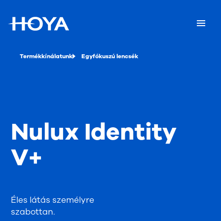
Termékkínálatunk
Egyfókuszú lencsék
Nulux Identity
V+
Éles látás személyre
szabottan.