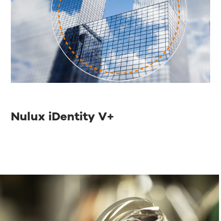
Nulux iDentity V+