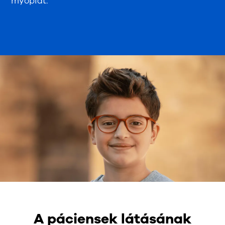
myopiát.
A páciensek látásának