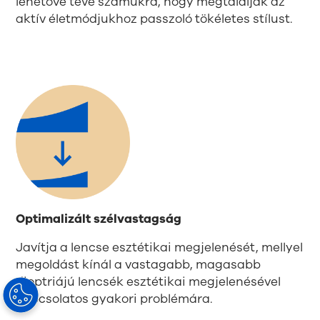
lehetővé téve számukra, hogy megtalálják az
aktív életmódjukhoz passzoló tökéletes stílust.
Optimalizált szélvastagság
Javítja a lencse esztétikai megjelenését, mellyel
megoldást kínál a vastagabb, magasabb
dioptriájú lencsék esztétikai megjelenésével
kapcsolatos gyakori problémára.