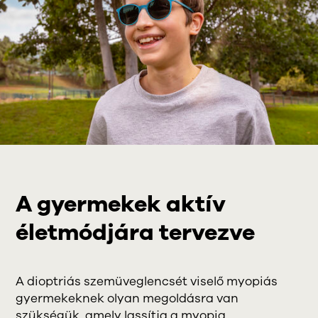
A gyermekek aktív
életmódjára tervezve
A dioptriás szemüveglencsét viselő myopiás
gyermekeknek olyan megoldásra van
szükségük, amely lassítja a myopia