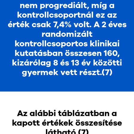
nem progrediált, míg a
kontrollcsoportnál ez az
érték csak 7,4% volt. A 2 éves
randomizált
kontrollcsoportos klinikai
kutatásban összesen 160,
kizárólag 8 és 13 év közötti
gyermek vett részt.(7)
Az alábbi táblázatban a
kapott értékek összesítése
látható (7)