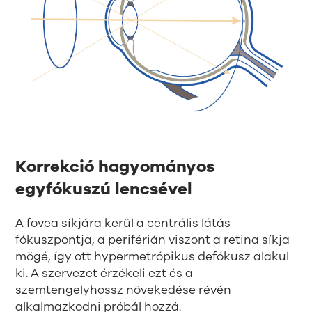
Korrekció hagyományos
egyfókuszú lencsével
A fovea síkjára kerül a centrális látás
fókuszpontja, a periférián viszont a retina síkja
mögé, így ott hypermetrópikus defókusz alakul
ki. A szervezet érzékeli ezt és a
szemtengelyhossz növekedése révén
alkalmazkodni próbál hozzá.