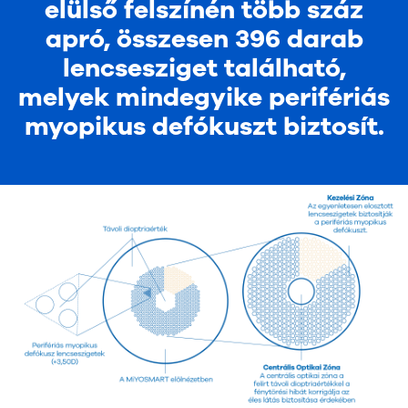
elülső felszínén több száz
apró, összesen 396 darab
lencsesziget található,
melyek mindegyike perifériás
myopikus defókuszt biztosít.