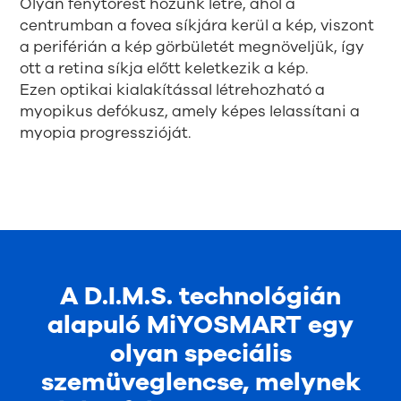
Olyan fénytörést hozunk létre, ahol a
centrumban a fovea síkjára kerül a kép, viszont
a periférián a kép görbületét megnöveljük, így
ott a retina síkja előtt keletkezik a kép.
Ezen optikai kialakítással létrehozható a
myopikus defókusz, amely képes lelassítani a
myopia progresszióját.
A D.I.M.S. technológián
alapuló MiYOSMART egy
olyan speciális
szemüveglencse, melynek