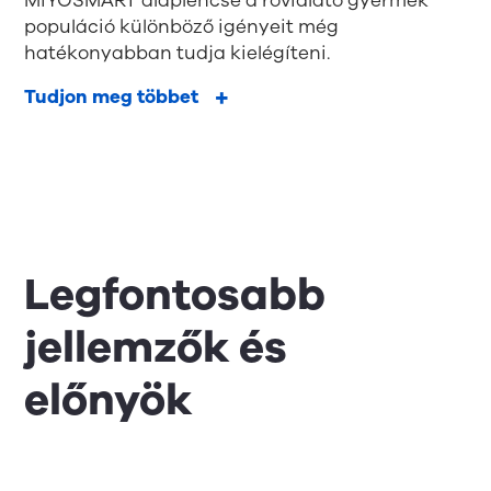
MiYOSMART alaplencse a rövidlátó gyermek
populáció különböző igényeit még
hatékonyabban tudja kielégíteni.
Tudjon meg többet
Legfontosabb
jellemzők és
előnyök