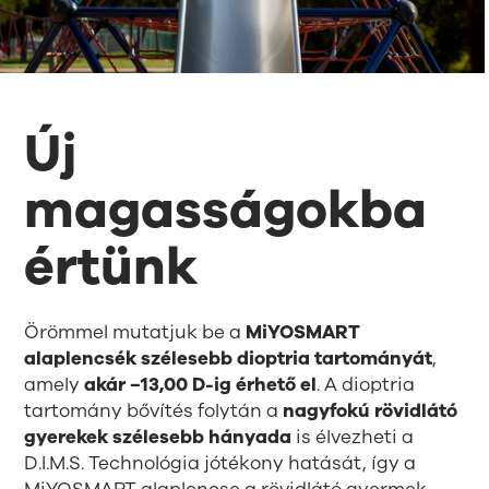
Új
magasságokba
értünk
Örömmel mutatjuk be a
MiYOSMART
alaplencsék szélesebb dioptria tartományát
,
amely
akár −13,00 D-ig érhető el
. A dioptria
tartomány bővítés folytán a
nagyfokú rövidlátó
gyerekek szélesebb hányada
is élvezheti a
D.I.M.S. Technológia jótékony hatását, így a