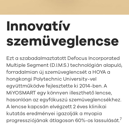
Innovatív
szemüveglencse
Ezt a szabadalmaztatott Defocus Incorporated
Multiple Segment (D.I.M.S.) technológián alapuló,
forradalmian új szemüveglencsét a HOYA a
hongkongi Polytechnic University-vel
együttműködve fejlesztette ki 2014-ben. A
MiYOSMART egy könnyen illeszthető lencse,
hasonlóan az egyfókuszú szemüveglencsékhez.
A lencse kapcsán elvégzett 2 éves klinikai
kutatás eredményei igazolják a myopia
7
progressziójának átlagosan 60%-os lassulását.