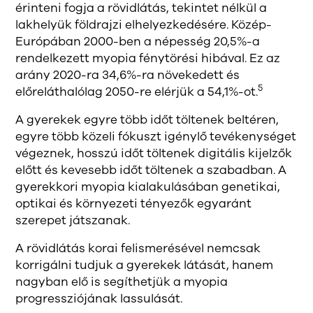
érinteni fogja a rövidlátás, tekintet nélkül a
lakhelyük földrajzi elhelyezkedésére. Közép-
Európában 2000-ben a népesség 20,5%-a
rendelkezett myopia fénytörési hibával. Ez az
arány 2020-ra 34,6%-ra növekedett és
5
előreláthalólag 2050-re elérjük a 54,1%-ot.
A gyerekek egyre több időt töltenek beltéren,
egyre több közeli fókuszt igénylő tevékenységet
végeznek, hosszú időt töltenek digitális kijelzők
előtt és kevesebb időt töltenek a szabadban. A
gyerekkori myopia kialakulásában genetikai,
optikai és környezeti tényezők egyaránt
szerepet játszanak.
A rövidlátás korai felismerésével nemcsak
korrigálni tudjuk a gyerekek látását, hanem
nagyban elő is segíthetjük a myopia
progressziójának lassulását.