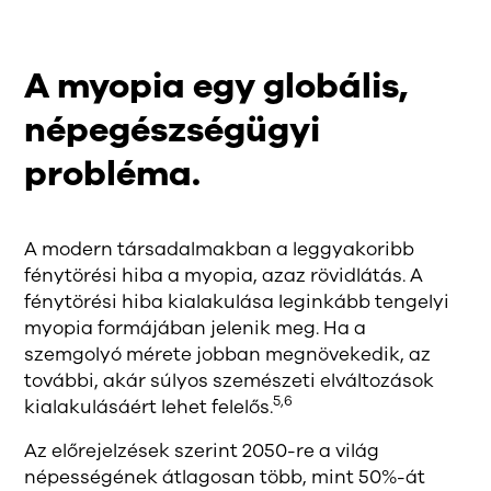
A myopia egy globális,
népegészségügyi
probléma.
A modern társadalmakban a leggyakoribb
fénytörési hiba a myopia, azaz rövidlátás. A
fénytörési hiba kialakulása leginkább tengelyi
myopia formájában jelenik meg. Ha a
szemgolyó mérete jobban megnövekedik, az
további, akár súlyos szemészeti elváltozások
5,6
kialakulásáért lehet felelős.
Az előrejelzések szerint 2050-re a világ
népességének átlagosan több, mint 50%-át