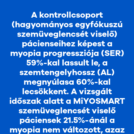
A kontrollcsoport
(hagyományos egyfókuszú
szemüveglencsét viselő)
pácienseihez képest a
myopia progressziója (SER)
59%-kal lassult le, a
szemtengelyhossz (AL)
megnyúlasa 60%-kal
lecsökkent. A vizsgált
időszak alatt a MiYOSMART
szemüveglencsét viselő
páciensek 21.5%-ánál a
myopia nem változott, azaz