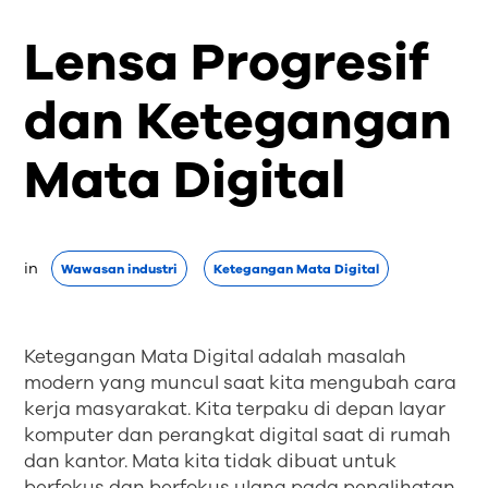
Lensa Progresif
dan Ketegangan
Mata Digital
in 
Wawasan industri
Ketegangan Mata Digital
Ketegangan Mata Digital adalah masalah
modern yang muncul saat kita mengubah cara
kerja masyarakat. Kita terpaku di depan layar
komputer dan perangkat digital saat di rumah
dan kantor. Mata kita tidak dibuat untuk
berfokus dan berfokus ulang pada penglihatan