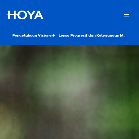
Pengetahuan Visioner
Lensa Progresif dan Ketegangan Mata Digital