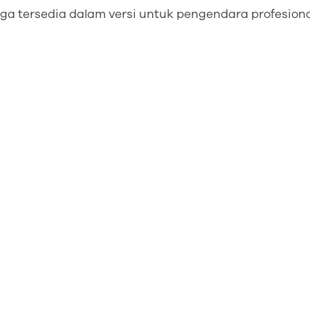
ga tersedia dalam versi untuk pengendara profesiona
warkan semua manfaat EnRoute, ditambah filter peni
an kontras dan persepsi warna, serta pengurangan s
oduk standar.
oute Progressive Pro lebih dioptimalkan untuk jarak
spion, serta mencakup penyesuaian opsional untuk k
du, memastikan postur berkendara yang alami dan s
Produk luar biasa
dengan keunggula