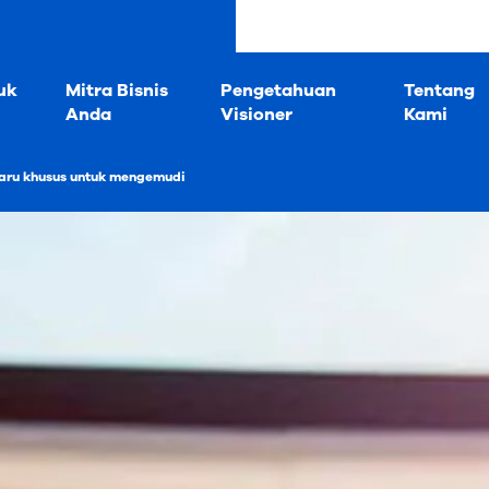
uk
Mitra Bisnis
Pengetahuan
Tentang
Anda
Visioner
Kami
baru khusus untuk mengemudi