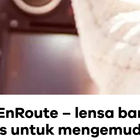
EnRoute – lensa ba
s untuk mengemud