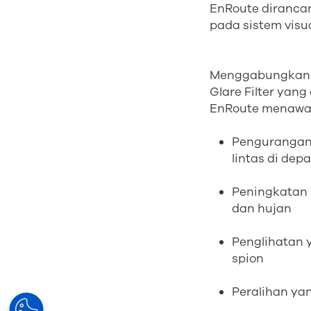
EnRoute diranca
pada sistem visu
Menggabungkan p
Glare Filter yan
EnRoute menaw
Pengurangan 
lintas di dep
Peningkatan 
dan hujan
Penglihatan 
spion
Peralihan ya