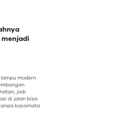
bahnya
a menjadi
n lampu modern
rtimbangan
hatan, jadi
i di jalan bisa
 tanpa kacamata