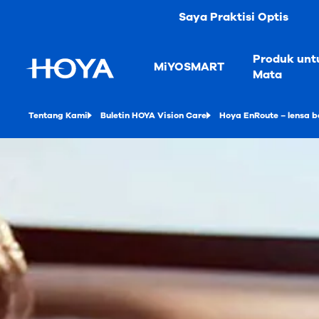
Saya Praktisi Optis
Produk unt
MiYOSMART
Mata
Tentang Kami
Buletin HOYA Vision Care
Hoya EnRoute – lensa 