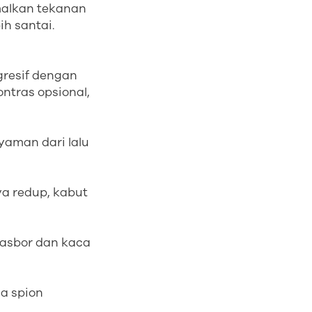
malkan tekanan
h santai.
gresif dengan
ntras opsional,
yaman dari lalu
a redup, kabut
dasbor dan kaca
ca spion