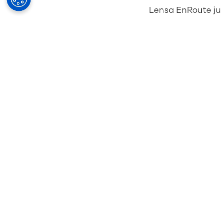
Lensa EnRoute ju
Produk ini mena
untuk meningkatk
baik daripada pr
Desain lensa EnR
dasbor dan kaca 
pemakaian indivi