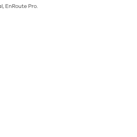
l, EnRoute Pro.
ngkatan kontras
ilau yang lebih
 pandang ke
ondisi
antai.
n