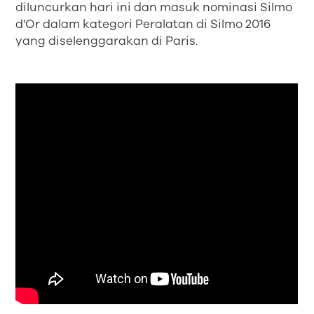
diluncurkan hari ini dan masuk nominasi Silmo
d'Or dalam kategori Peralatan di Silmo 2016
yang diselenggarakan di Paris.