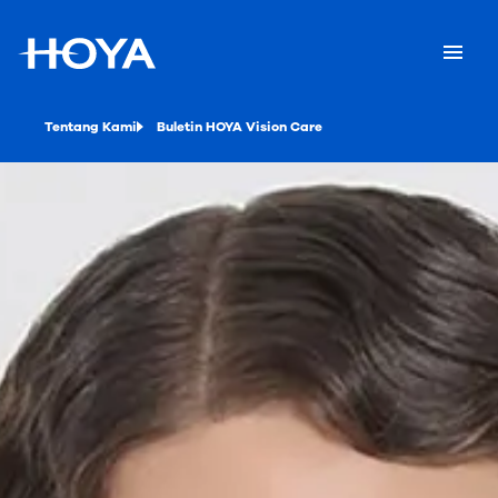
Tentang Kami
Buletin HOYA Vision Care