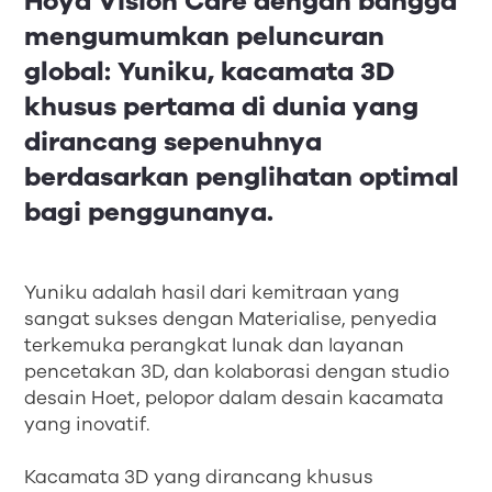
Hoya Vision Care dengan bangga
mengumumkan peluncuran
global: Yuniku, kacamata 3D
khusus pertama di dunia yang
dirancang sepenuhnya
berdasarkan penglihatan optimal
bagi penggunanya.
Yuniku adalah hasil dari kemitraan yang
sangat sukses dengan Materialise, penyedia
terkemuka perangkat lunak dan layanan
pencetakan 3D, dan kolaborasi dengan studio
desain Hoet, pelopor dalam desain kacamata
yang inovatif.
Kacamata 3D yang dirancang khusus