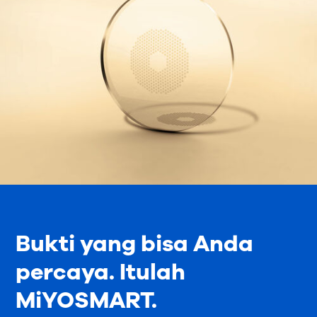
Bukti yang bisa Anda
percaya. Itulah
MiYOSMART.