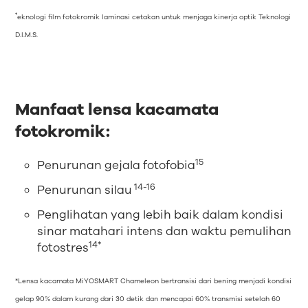
†
eknologi film fotokromik laminasi cetakan untuk menjaga kinerja optik Teknologi
D.I.M.S.
Manfaat lensa kacamata
fotokromik:
15
Penurunan gejala fotofobia
14-16
Penurunan silau
Penglihatan yang lebih baik dalam kondisi
sinar matahari intens dan waktu pemulihan
14*
fotostres
*Lensa kacamata MiYOSMART Chameleon bertransisi dari bening menjadi kondisi
gelap 90% dalam kurang dari 30 detik dan mencapai 60% transmisi setelah 60