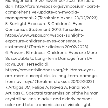
Management.19-20 November 2022. Tersedia
dari: http://forum.wspos.org/symposium-part-1-
comprehensive-update-on-myopia-
management-2 (Terakhir diakses: 20/02/2023)
5. Sunlight Exposure & Children’s Eyes
Consensus Statement. 2016. Tersedia di:
https://www.wspos.org/wspos-sunlight-
exposure-childrens-eyes-consensus-
statement/ (Terakhir diakses 20/02/2023)
6. Prevent Blindness. Children’s Eyes are More
Susceptible to Long-Term Damage from UV
Rays. 2011. Tersedia di:
https://preventblindness.org/childrens-eyes-
are-more-susceptible-to-long-term-damage-
from-uv-rays/ (Terakhir diakses 20/02/2023)
7. Artigas JM, Felipe A, Navea A, Fandiño A,
Artigas C. Spectral transmission of the human
crystalline lens in adult and elderly persons:
color and total transmission of visible light.