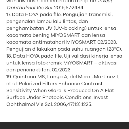
with low dose concentration atropine.
Invest
Ophthalmol Vis Sci
. 2016;57:2484.
17. Data HOYA pada file. Pengujian transmisi,
pengenalan lampu lalu lintas, dan
penghambatan UV (UV-blocking) untuk lensa
kacamata bening MiYOSMART dan lensa
kacamata antimatahari MiYOSMART. 02/2023.
Pengujian dilakukan pada suhu ruangan (23°C).
18. Data HOYA pada file. Uji validasi kinerja lensa
untuk lensa fotokromik MiYOSMART – aktivasi
dan penonaktifan. 02/2023
19. Quintana MS, Langa A, del Moral-Martinez I,
et al. Polarized Filters Enhance Contrast
Sensitivity When Glare Is Produced On A Flat
Surface Under Photopic Conditions. Invest
Ophthalmol Vis Sci. 2006;47(13):1225.