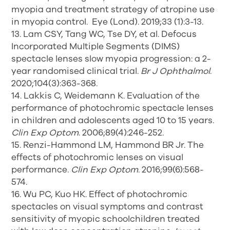
myopia and treatment strategy of atropine use
in myopia control. Eye (Lond). 2019;33 (1):3-13.
13. Lam CSY, Tang WC, Tse DY, et al. Defocus
Incorporated Multiple Segments (DIMS)
spectacle lenses slow myopia progression: a 2-
year randomised clinical trial.
Br J Ophthalmol
.
2020;104(3):363-368.
14. Lakkis C, Weidemann K. Evaluation of the
performance of photochromic spectacle lenses
in children and adolescents aged 10 to 15 years.
Clin Exp Optom
. 2006;89(4):246-252.
15. Renzi-Hammond LM, Hammond BR Jr. The
effects of photochromic lenses on visual
performance.
Clin Exp Optom
. 2016;99(6):568-
574.
16. Wu PC, Kuo HK. Effect of photochromic
spectacles on visual symptoms and contrast
sensitivity of myopic schoolchildren treated