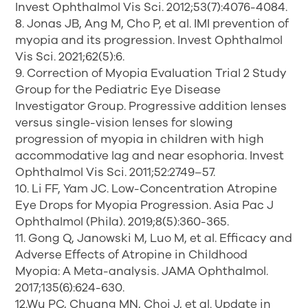
Invest Ophthalmol Vis Sci. 2012;53(7):4076-4084.
8. Jonas JB, Ang M, Cho P, et al. IMI prevention of
myopia and its progression. Invest Ophthalmol
Vis Sci. 2021;62(5):6.
9. Correction of Myopia Evaluation Trial 2 Study
Group for the Pediatric Eye Disease
Investigator Group. Progressive addition lenses
versus single-vision lenses for slowing
progression of myopia in children with high
accommodative lag and near esophoria. Invest
Ophthalmol Vis Sci. 2011;52:2749–57.
10. Li FF, Yam JC. Low-Concentration Atropine
Eye Drops for Myopia Progression. Asia Pac J
Ophthalmol (Phila). 2019;8(5):360-365.
11. Gong Q, Janowski M, Luo M, et al. Efficacy and
Adverse Effects of Atropine in Childhood
Myopia: A Meta-analysis. JAMA Ophthalmol.
2017;135(6):624-630.
12.Wu PC, Chuang MN, Choi J, et al. Update in