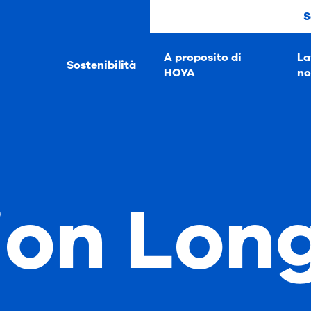
S
A proposito di
La
Sostenibilità
HOYA
no
ion Lon