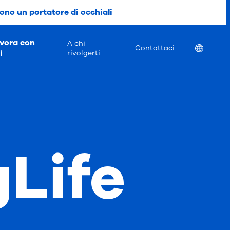
ono un portatore di occhiali
vora con
A chi
Location
Contattaci
i
rivolgerti
gLife