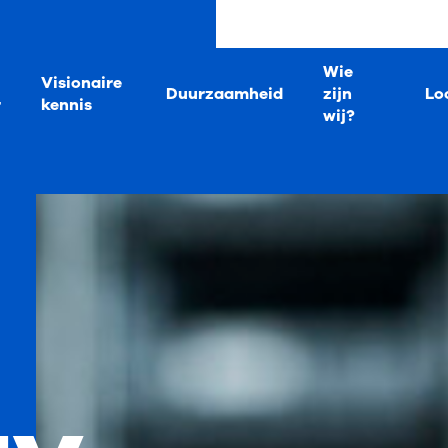
Wie
Visionaire
Duurzaamheid
zijn
Lo
r
kennis
wij?