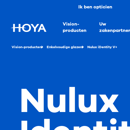
Ik ben opticien
Vision-
Uw
producten
zakenpartne
Vision-producten
Enkelvoudige glazen
Nulux iDentity V+
Nulux