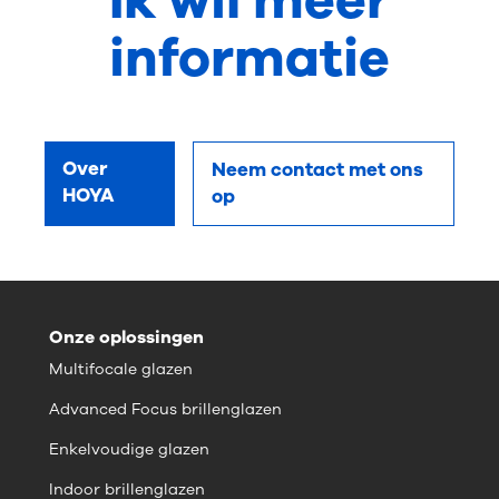
Ik wil meer
informatie
Over
Neem contact met ons
HOYA
op
Onze oplossingen
Multifocale glazen
Advanced Focus brillenglazen
Enkelvoudige glazen
Indoor brillenglazen