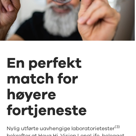
En perfekt
match for
høyere
fortjeneste
(3)
Nylig utførte uavhengige laboratorietester
bekrefter at Hoya Hi-Vision LongLife-belegget