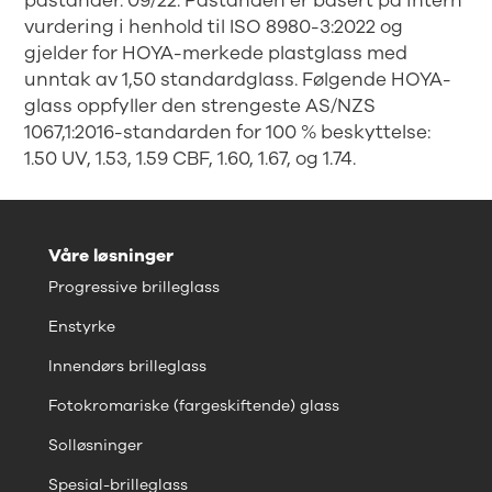
påstander. 09/22. Påstanden er basert på intern
vurdering i henhold til ISO 8980-3:2022 og
gjelder for HOYA-merkede plastglass med
unntak av 1,50 standardglass. Følgende HOYA-
glass oppfyller den strengeste AS/NZS
1067,1:2016-standarden for 100 % beskyttelse:
1.50 UV, 1.53, 1.59 CBF, 1.60, 1.67, og 1.74.
Våre løsninger
Progressive brilleglass
Enstyrke
Innendørs brilleglass
Fotokromariske (fargeskiftende) glass
Solløsninger
Spesial-brilleglass