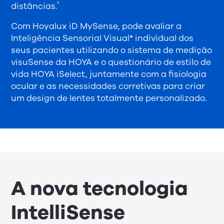
¹
distâncias.
Com Hoyalux iD MySense, pode avaliar a
Inteligência Sensorial Visual* individual dos
seus pacientes utilizando o sistema de medição
visuSense da HOYA e o questionário de estilo de
vida HOYA iSelect, juntamente com a fisiologia
ocular e as necessidades corretivas para criar
um design de lentes totalmente personalizado.
A nova tecnologia
IntelliSense