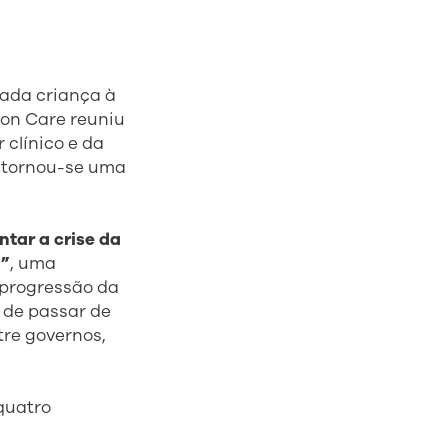
cada criança à
ion Care reuniu
 clínico e da
l tornou-se uma
ntar a crise da
l”
, uma
 progressão da
 de passar de
tre governos,
quatro