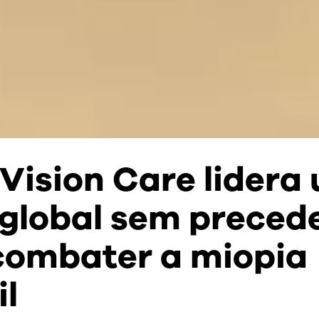
Vision Care lidera
 global sem preced
combater a miopia
il