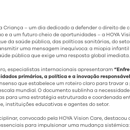
a Criança – um dia dedicado a defender o direito de 
o e a um futuro cheio de oportunidades – a HOYA Vis
ue da saúde pública, das políticas sanitárias, do setor
ansmitir uma mensagem inequívoca: a miopia infanti
úde pública que exige uma resposta global imediata.
ro, especialistas internacionais apresentaram
“Enfre
uidados primários, a política e a inovação responsáve
nsenso que estabelece um roteiro claro para travar a
à escala mundial. O documento sublinha a necessidade
adas para uma estratégia estruturada e coordenada en
, instituições educativas e agentes do setor.
sciplinar, convocado pela HOYA Vision Care, destacou 
ssenciais para impulsionar uma mudança sistémica: