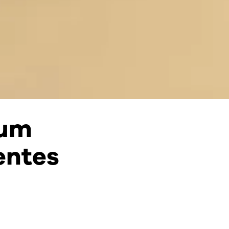
 um
entes