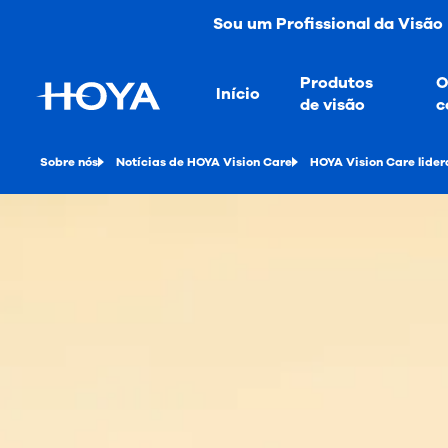
Sou um Profissional da Visão
Produtos
O
Início
de visão
c
Sobre nós
Notícias de HOYA Vision Care
HOYA Vision Care lider