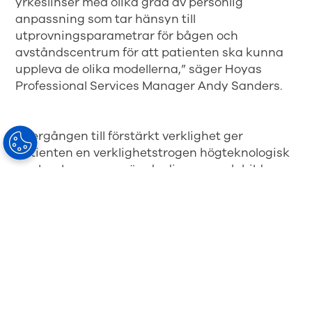
yrkeslinser med olika grad av personlig
anpassning som tar hänsyn till
utprovningsparametrar för bågen och
avståndscentrum för att patienten ska kunna
uppleva de olika modellerna,” säger Hoyas
Professional Services Manager Andy Sanders.
Övergången till förstärkt verklighet ger
patienten en verklighetstrogen högteknologisk
upplevelse snarare än de diagram och bilder
som tidigare använts för att demonstrera linser.
Kommersiellt sett hjälper simulatorn inte bara
till att differentiera den oberoende praktiken
från konkurrenterna, utan förhöjer även själva
utprovningen, vilket gör uppgraderingen till mer
avancerade linsdesigner mer tilltalande.