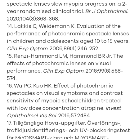
spectacle lenses slow myopia progression: a 2-
year randomised clinical trial.
Br J Ophthalmol
.
2020;104(3):363-368.
14. Lakkis C, Weidemann K. Evaluation of the
performance of photochromic spectacle lenses
in children and adolescents aged 10 to 15 years.
Clin Exp Optom
. 2006;89(4):246-252.
15. Renzi-Hammond LM, Hammond BR Jr. The
effects of photochromic lenses on visual
performance.
Clin Exp Optom
. 2016;99(6):568-
574.
16. Wu PC, Kuo HK. Effect of photochromic
spectacles on visual symptoms and contrast
sensitivity of myopic schoolchildren treated
with low dose concentration atropine.
Invest
Ophthalmol Vis Sci
. 2016;57:2484.
17. Tillgängliga Hoya-uppgifter. Överförings-,
trafikljusidentifierings- och UV-blockeringstest
för MiYOSMART-klara och MiYOSMART-