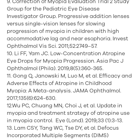
9. Correction of Myopia Evaluation Trial 2 Study
Group for the Pediatric Eye Disease
Investigator Group. Progressive addition lenses
versus single-vision lenses for slowing
progression of myopia in children with high
accommodative lag and near esophoria. Invest
Ophthalmol Vis Sci. 2011;52:2749–57.
10. Li FF, Yam JC. Low-Concentration Atropine
Eye Drops for Myopia Progression. Asia Pac J
Ophthalmol (Phila). 2019;8(5):360-365.
11. Gong Q, Janowski M, Luo M, et al. Efficacy and
Adverse Effects of Atropine in Childhood
Myopia: A Meta-analysis. JAMA Ophthalmol.
2017;135(6):624-630.
12.Wu PC, Chuang MN, Choi J, et al. Update in
myopia and treatment strategy of atropine use
in myopia control. Eye (Lond). 2019;33 (1):3-13.
13. Lam CSY, Tang WC, Tse DY, et al. Defocus
Incorporated Multiple Segments (DIMS)