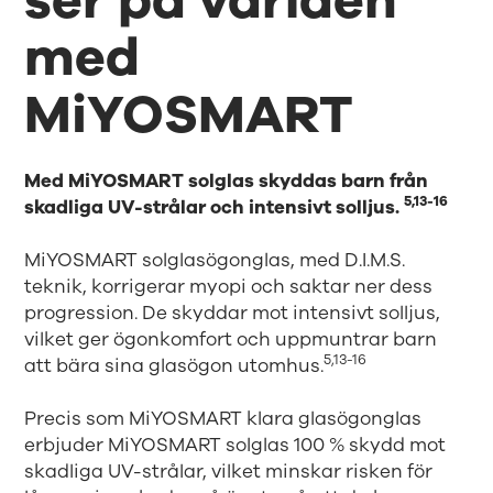
ser på världen
med
MiYOSMART
Med MiYOSMART solglas skyddas barn från
5,13-16
skadliga UV-strålar och intensivt solljus.
MiYOSMART solglasögonglas, med D.I.M.S.
teknik, korrigerar myopi och saktar ner dess
progression. De skyddar mot intensivt solljus,
vilket ger ögonkomfort och uppmuntrar barn
5,13-16
att bära sina glasögon utomhus.
Precis som MiYOSMART klara glasögonglas
erbjuder MiYOSMART solglas 100 % skydd mot
skadliga UV-strålar, vilket minskar risken för