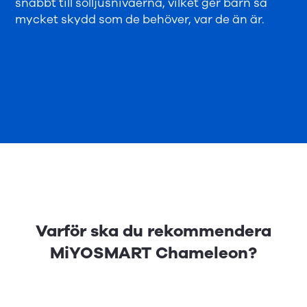
snabbt till solljusnivåerna, vilket ger barn så
mycket skydd som de behöver, var de än är.
Varför ska du rekommendera
MiYOSMART Chameleon?