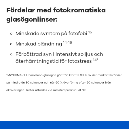
Fördelar med fotokromatiska
glasögonlinser:
15
Minskade symtom på fotofobi
14-16
Minskad bländning
Förbättrad syn i intensivt solljus och
14*
återhämtningstid för fotostress
*MiYOSMART Chameleon-glasögon går från klar till 90 % av det mörka tillståndet
på mindre än 30 sekunder och når 60 % överföring efter 60 sekunder från
aktiveringen. Tester utfördes vid rumstemperatur (23 °C)