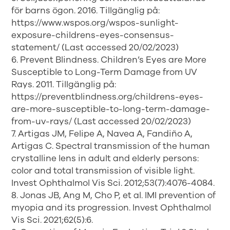
för barns ögon. 2016. Tillgänglig på:
https://www.wspos.org/wspos-sunlight-
exposure-childrens-eyes-consensus-
statement/ (Last accessed 20/02/2023)
6. Prevent Blindness. Children’s Eyes are More
Susceptible to Long-Term Damage from UV
Rays. 2011. Tillgänglig på:
https://preventblindness.org/childrens-eyes-
are-more-susceptible-to-long-term-damage-
from-uv-rays/ (Last accessed 20/02/2023)
7. Artigas JM, Felipe A, Navea A, Fandiño A,
Artigas C. Spectral transmission of the human
crystalline lens in adult and elderly persons:
color and total transmission of visible light.
Invest Ophthalmol Vis Sci. 2012;53(7):4076-4084.
8. Jonas JB, Ang M, Cho P, et al. IMI prevention of
myopia and its progression. Invest Ophthalmol
Vis Sci. 2021;62(5):6.