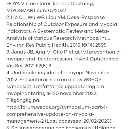
HOYA Vision Cares koncepttestning,
MiYOSMART sun. 07/2022
2. Ho CL, Wu WF, Liou YM. Dose-Response
Relationship of Outdoor Exposure and Myopia
Indicators: A Systematic Review and Meta-
Analysis of Various Research Methods. Int J
Environ Res Public Health. 2019;16(14):2595.
3. Jonas JB, Ang M, Cho P, et al. IMI prevention of
myopia and its progression. Invest Ophthalmol
Vis Sci. 2021;62(5):6.
4. Undersökningsdata för myopi. November
2022. Presenteras som en del av WSPOS-
symposiet: Omfattande uppdatering om
myopihantering.19-20 november 2022.
Tillgänglig på:
http://forum.wspos.org/symposium-part-1-
comprehensive-update-on-myopia-
management-2 (Last accessed: 20/02/2023)
5. Solljusexponering och konsensusuttalande