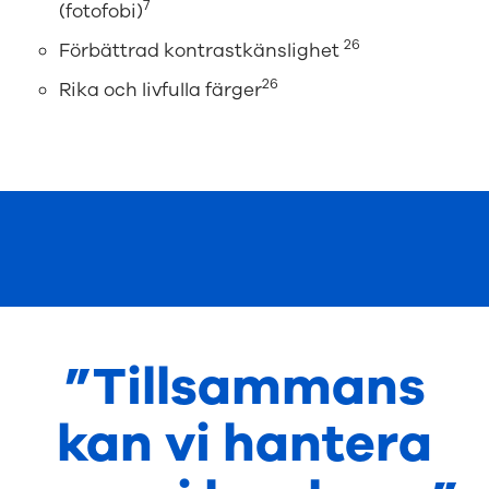
7
(fotofobi)
26
Förbättrad kontrastkänslighet
26
Rika och livfulla färger
”Tillsammans
kan vi hantera