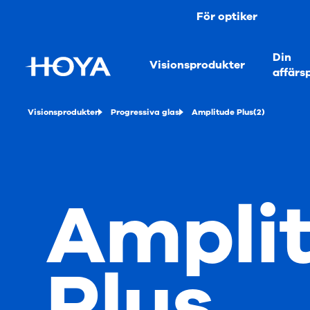
För optiker
Din
Visionsprodukter
affärs
Visionsprodukter
Progressiva glas
Amplitude Plus(2)
Ampli
Plus