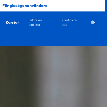
För glasögonanvändare
Hitta en
Kontakta
Karriar
Location
optiker
oss