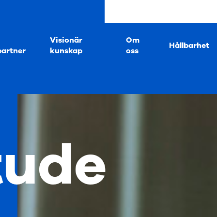
Visionär
Om
Hållbarhet
partner
kunskap
oss
tude