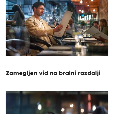
Zamegljen vid na bralni razdalji